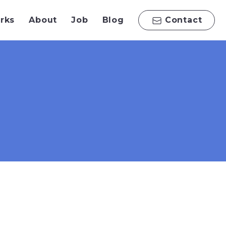
rks
About
Job
Blog
Contact